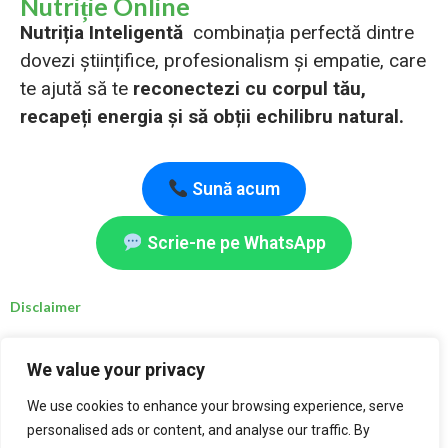
Nutriție Online
Nutriția Inteligentă
combinația perfectă dintre
dovezi științifice, profesionalism și empatie, care
te ajută să te
reconectezi cu corpul tău,
recapeți energia și să obții echilibru natural.
Sună acum
Scrie-ne pe WhatsApp
Disclaimer
Deși nutrienții și schimbările alimentare menționate pe acest site sunt considerate sigure,
We value your privacy
persoanele care se confruntă cu afecțiuni medicale specifice sunt sfătuite să consulte un
nutriționist clinic înregistrat, un nutriționist calificat, un medic sau un alt specialist în
sănătate autorizat.
We use cookies to enhance your browsing experience, serve
Recomandările prezentate pe acest site, care promovează o abordare holistică și nutriția
personalised ads or content, and analyse our traffic. By
pentru un stil de viață sănătos, au scop exclusiv educativ și informativ și nu trebuie