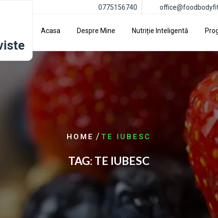
0775156740
office@foodbodyfi
Acasa
Despre Mine
Nutriție Inteligentă
Pro
viste
/
HOME
TE IUBESC
TAG:
TE IUBESC