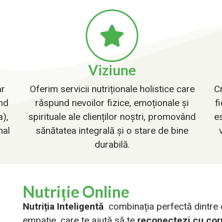
Viziune
ar
Oferim servicii nutriționale holistice care
C
nd
răspund nevoilor fizice, emoționale și
f
a),
spirituale ale clienților noștri, promovând
es
nal
sănătatea integrală și o stare de bine
durabilă.
Nutriție Online
Nutriția Inteligentă
combinația perfectă dintre do
empatie, care te ajută să te
reconectezi cu corp