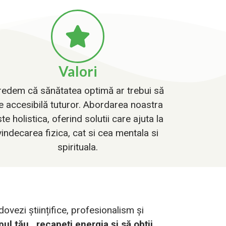
Valori
redem că sănătatea optimă ar trebui să
ie accesibilă tuturor. Abordarea noastra
te holistica, oferind solutii care ajuta la
vindecarea fizica, cat si cea mentala si
spirituala.
vezi științifice, profesionalism și
ul tău, recapeți energia și să obții