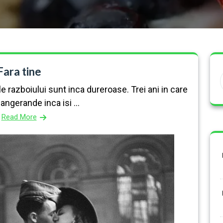
Fara tine
ele razboiului sunt inca dureroase. Trei ani in care
angerande inca isi ...
Read More