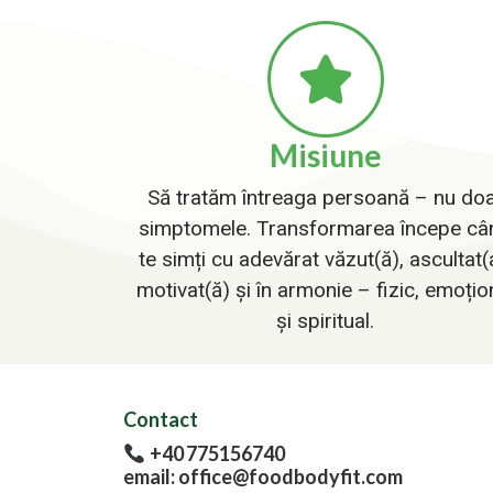
Misiune
Să tratăm întreaga persoană – nu do
simptomele. Transformarea începe câ
te simți cu adevărat văzut(ă), ascultat(
motivat(ă) și în armonie – fizic, emoțio
și spiritual.
Contact
+40 775156740
email: office@foodbodyfit.com