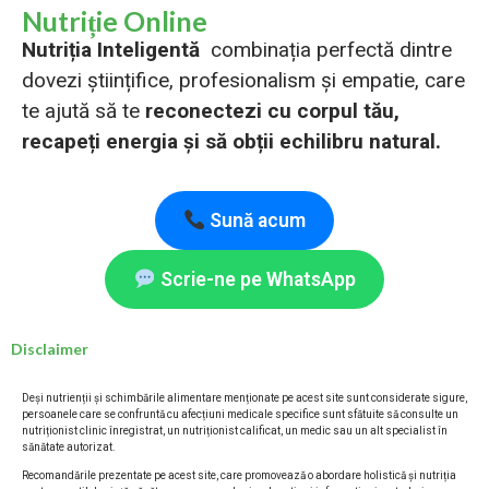
Nutriție Online
Nutriția Inteligentă
combinația perfectă dintre
dovezi științifice, profesionalism și empatie, care
te ajută să te
reconectezi cu corpul tău,
recapeți energia și să obții echilibru natural.
Sună acum
Scrie-ne pe WhatsApp
Disclaimer
Deși nutrienții și schimbările alimentare menționate pe acest site sunt considerate sigure,
persoanele care se confruntă cu afecțiuni medicale specifice sunt sfătuite să consulte un
nutriționist clinic înregistrat, un nutriționist calificat, un medic sau un alt specialist în
sănătate autorizat.
Recomandările prezentate pe acest site, care promovează o abordare holistică și nutriția