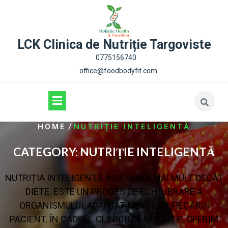
content
LCK Clinica de Nutriție Targoviste
0775156740
office@foodbodyfit.com
/
HOME
NUTRIȚIE INTELIGENTĂ
CATEGORY:
NUTRIȚIE INTELIGENTĂ
NUTRIȚIA INTELIGENTĂ ÎNSEAMNĂ MAI MULT DECÂT
DIETE. ESTE UN PROCES DE ECHILIBRARE A
ORGANISMULUI, ADAPTAT NEVOILOR FIECĂRUI
PACIENT. ÎN CADRUL CLINICII DE NUTRIȚIE, OFERIM