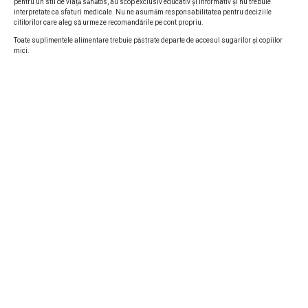
pentru un stil de viață sănătos, au scop exclusiv educativ și informativ și nu trebuie
interpretate ca sfaturi medicale. Nu ne asumăm responsabilitatea pentru deciziile
cititorilor care aleg să urmeze recomandările pe cont propriu.
Toate suplimentele alimentare trebuie păstrate departe de accesul sugarilor și copiilor
mici.