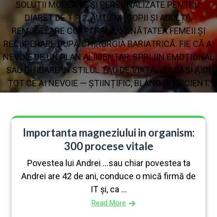
SOLUȚII MODERNE ȘI PERSONALIZATE PENTRU:
DIABET DE TIP 2, AUTISM (COPII ȘI ADULȚI),
REMODELARE CORPORALĂ, SĂNĂTATEA FEMEII ȘI
RECUPERARE DUPĂ CHIRURGIA BARIATRICĂ. FIE CĂ AI
NEVOIE DE UN PLAN ALIMENTAR, SPRIJIN EMOȚIONAL
SAU GHIDARE ÎN STILUL TĂU DE VIAȚĂ, VEI GĂSI AICI
TOT CE AI NEVOIE — ȘTIINȚIFIC, BLÂND ȘI EFICIENT.
Importanta magneziului in organism:
300 procese vitale
Povestea lui Andrei …sau chiar povestea ta
Andrei are 42 de ani, conduce o mică firmă de
IT și, ca ...
Read More