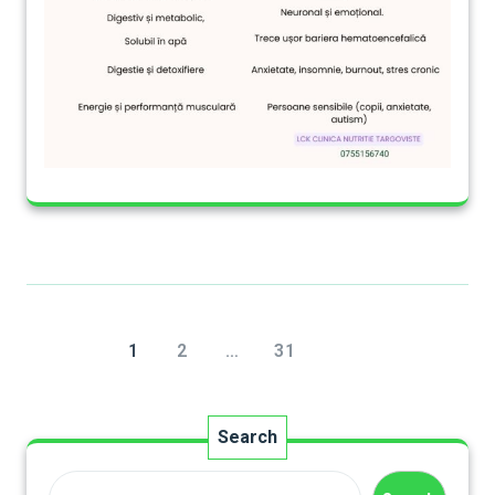
1
2
…
31
Search