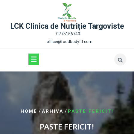
content
LCK Clinica de Nutriție Targoviste
0775156740
office@foodbodyfit.com
/
/
HOME
ARHIVA
PASTE FERICIT!
PASTE FERICIT!