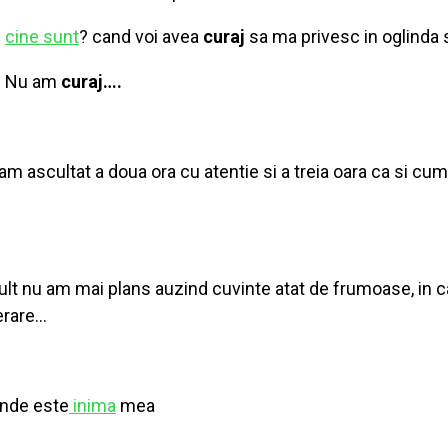
cine sunt
? cand voi avea
curaj
sa ma privesc in oglinda 
Nu am
curaj….
am ascultat a doua ora cu atentie si a treia oara ca si cum 
mult nu am mai plans auzind cuvinte atat de frumoase, in 
perare…
unde este
inima
mea