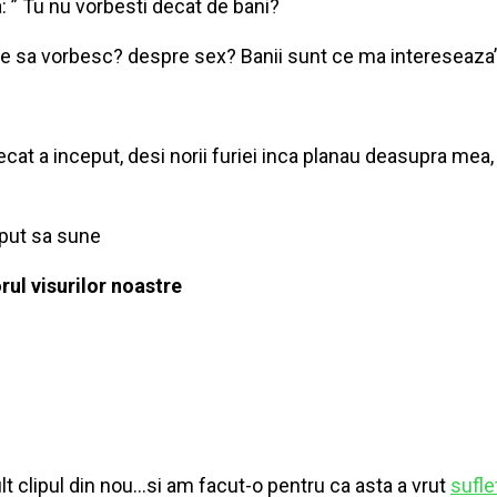
: ” Tu nu vorbesti decat de bani?
e sa vorbesc? despre sex? Banii sunt ce ma intereseaza”
cat a inceput, desi norii furiei inca planau deasupra mea
put sa sune
rul visurilor noastre
t clipul din nou…si am facut-o pentru ca asta a vrut
sufle