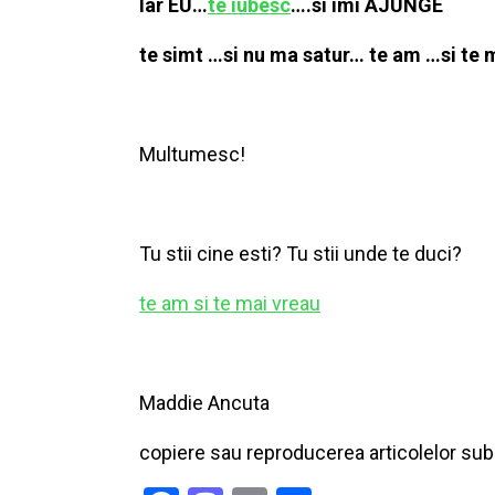
Iar EU…
te iubesc
….si imi AJUNGE
te simt …si nu ma satur…
te am …si te 
Multumesc!
Tu stii cine esti? Tu stii unde te duci?
te am si te mai vreau
Maddie Ancuta
copiere sau reproducerea articolelor sub