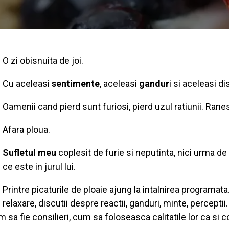
O zi obisnuita de joi.
Cu aceleasi
sentimente
, aceleasi
gandur
i si aceleasi dis
Oamenii cand pierd sunt furiosi, pierd uzul ratiunii. Ran
Afara ploua.
Sufletul meu
coplesit de furie si neputinta, nici urma de
ce este in jurul lui.
Printre picaturile de ploaie ajung la intalnirea programa
relaxare, discutii despre reactii, ganduri, minte, percept
m sa fie consilieri, cum sa foloseasca calitatile lor ca si co