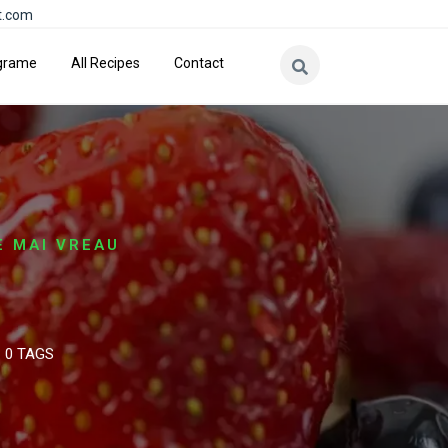
t.com
grame
All Recipes
Contact
E MAI VREAU
0 TAGS