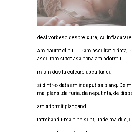
desi vorbesc despre
curaj
cu inflacarare
Am cautat clipul …L-am ascultat o data, l-
ascultam si tot asa pana am adormit
m-am dus la culcare ascultandu-l
si dintr-o data am inceput sa plang. De 
mai plans..de furie, de neputinta, de dis
am adormit plangand
intrebandu-ma cine sunt, unde ma duc, 