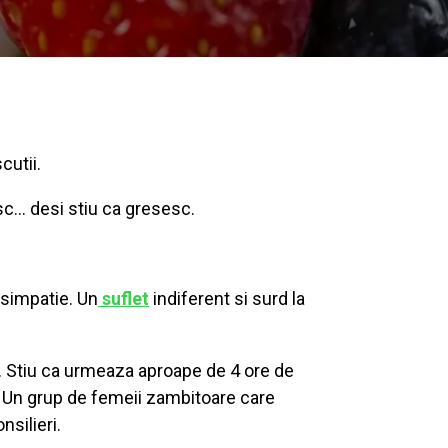
cutii.
esc… desi stiu ca gresesc.
 simpatie. Un
suflet
indiferent si surd la
ta. Stiu ca urmeaza aproape de 4 ore de
ii. Un grup de femeii zambitoare care
nsilieri.