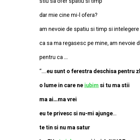
stiu sa ofer spatiu si timp
dar mie cine mi-l ofera?
am nevoie de spatiu si timp si intelegere
ca sa ma regasesc pe mine, am nevoie 
pentru ca …
“….
eu sunt o ferestra deschisa pentru z
o lume in care ne
iubim
si tu ma stii
ma ai…ma vrei
eu te privesc si nu-mi ajunge
…
te tin si nu ma satur