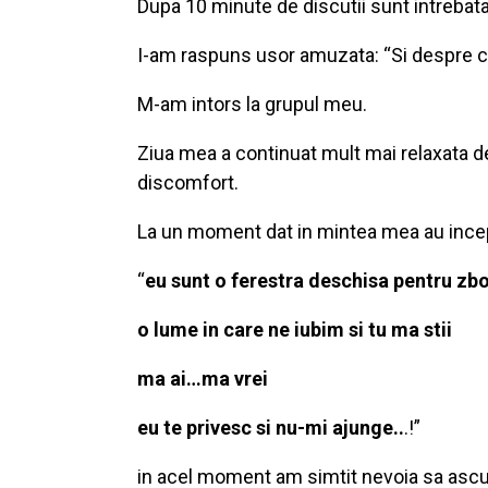
Dupa 10 minute de discutii sunt intrebata
I-am raspuns usor amuzata: “Si despre c
M-am intors la grupul meu.
Ziua mea a continuat mult mai relaxata de
discomfort.
La un moment dat in mintea mea au ince
“
eu sunt o ferestra deschisa pentru zbo
o lume in care ne iubim si tu ma stii
ma ai…ma vrei
eu te privesc si nu-mi ajunge..
.!”
in acel moment am simtit nevoia sa ascul