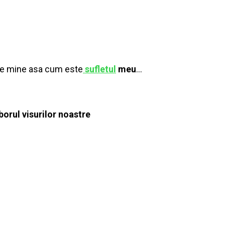
de mine asa cum este
sufletul
meu
…
borul visurilor noastre