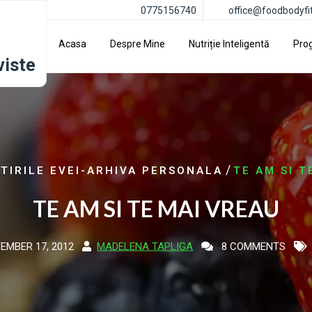
0775156740
office@foodbodyfi
Acasa
Despre Mine
Nutriție Inteligentă
Pro
viste
/
TIRILE EVEI-ARHIVA PERSONALA
TE AM SI T
TE AM SI TE MAI VREAU
EMBER 17, 2012
MADELENA TAPLIGA
8 COMMENTS