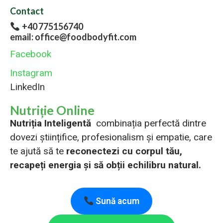
Contact
+40 775156740
email: office@foodbodyfit.com
Facebook
Instagram
LinkedIn
Nutriție Online
Nutriția Inteligentă
combinația perfectă dintre
dovezi științifice, profesionalism și empatie, care
te ajută să te
reconectezi cu corpul tău,
recapeți energia și să obții echilibru natural.
Sună acum