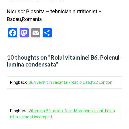
Nicusor Plosnita – tehnician nutritionist –
Bacau,Romania
Facebook
Mastodon
Email
Share
10 thoughts on “Rolul vitaminei B6. Polenul-
lumina condensata”
Pingback:
Bun venit din vacanta! - Radio Catch22 London
Pingback:
Vitamina B9- acidul folic. Margarina si unt. Faina
alba-aliment incomplet