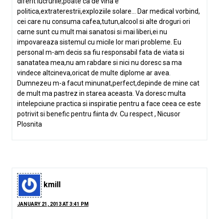
diferit lucrurile,poate ca de vina e
politica,extraterestrii,exploziile solare… Dar medical vorbind,
cei care nu consuma cafea,tutun,alcool si alte droguri ori
carne sunt cu mult mai sanatosi si mai liberi,ei nu
impovareaza sistemul cu micile lor mari probleme. Eu
personal m-am decis sa fiu responsabil fata de viata si
sanatatea mea,nu am rabdare si nici nu doresc sa ma
vindece altcineva,oricat de multe diplome ar avea.
Dumnezeu m-a facut minunat,perfect,depinde de mine cat
de mult ma pastrez in starea aceasta. Va doresc multa
intelepciune practica si inspiratie pentru a face ceea ce este
potrivit si benefic pentru fiinta dv. Cu respect , Nicusor
Plosnita
kmill
JANUARY 21, 2013 AT 3:41 PM