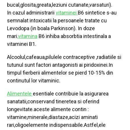
bucal,glosita,greata,leziuni cutanate,varsaturi).
In cazul administrarii
vitaminei
B6 sintetice s-au
semnalat intoxicatii la persoanele tratate cu
Levodopa (in boala Parkinson). In doze
mari
,vitamina
B6 inhiba absorbtia intestinala a
vitaminei B1.
Alcoolul,cafeaua,pilulele contraceptive ,radiatiile si
tutunul sunt factori antagonisti ai piridoxinei.In
timpul fierberii alimentelor se pierd 10-15% din
continutul lor vitaminic.
Alimentele
esentiale contribuie la asigurarea
sanatatii,conservand tineretea si oferind
longevitate.aceste alimente contin :
vitamine,minerale,diastaze,acizi aminati
rari,oligoelemente indispensabile.Astfel,ele