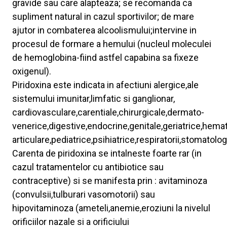
gravide sau care alapteaza; se recomanda ca
supliment natural in cazul sportivilor; de mare
ajutor in combaterea alcoolismului;intervine in
procesul de formare a hemului (nucleul moleculei
de hemoglobina-fiind astfel capabina sa fixeze
oxigenul).
Piridoxina este indicata in afectiuni alergice,ale
sistemului imunitar,limfatic si ganglionar,
cardiovasculare,carentiale,chirurgicale,dermato-
venerice,digestive,endocrine,genitale,geriatrice,hem
articulare,pediatrice,psihiatrice,respiratorii,stomatolog
Carenta de piridoxina se intalneste foarte rar (in
cazul tratamentelor cu antibiotice sau
contraceptive) si se manifesta prin : avitaminoza
(convulsii,tulburari vasomotorii) sau
hipovitaminoza (ameteli,anemie,eroziuni la nivelul
orificiilor nazale si a orificiului