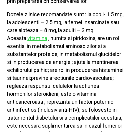
prin prepararea ori conservarea lor.
Dozele zilnice recomandate sunt : la copii- 1.5 mg,
la adolescenti – 2.5 mg, la femei insarcinate sau
care alpteaza – 8 mg, la adulti – 3 mg.
Aceasta
vitamina
, numita si piridoxina, are un rol
esential in metabolismul aminoacizilor si a
substantelor proteice, in metabolismul glucidelor
si in producerea de energie ; ajuta la mentinerea
echilibrului psihic; are rol in producerea histaminei
si taurinei;previne afectiunile cardiovasculare;
regleaza raspunsul celulelor la actiunea
hormonilor steroidieni; este o vitamina
anticanceroasa ; reprezinta un factor puternic
antiinfectios (inclusiv anti-HIV); se foloseste in
tratamentul diabetului si a complicatiilor acestuia;
este necesara suplimentarea sa in cazul femeilor