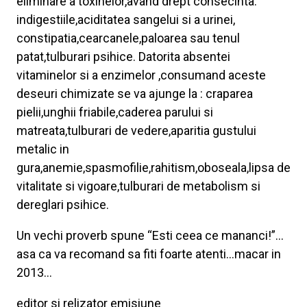
eliminare a toxinelor,avand drept consecinta:
indigestiile,aciditatea sangelui si a urinei,
constipatia,cearcanele,paloarea sau tenul
patat,tulburari psihice. Datorita absentei
vitaminelor si a enzimelor ,consumand aceste
deseuri chimizate se va ajunge la : craparea
pielii,unghii friabile,caderea parului si
matreata,tulburari de vedere,aparitia gustului
metalic in
gura,anemie,spasmofilie,rahitism,oboseala,lipsa de
vitalitate si vigoare,tulburari de metabolism si
dereglari psihice.
Un vechi proverb spune “Esti ceea ce mananci!”…
asa ca va recomand sa fiti foarte atenti…macar in
2013…
editor si relizator emisiune