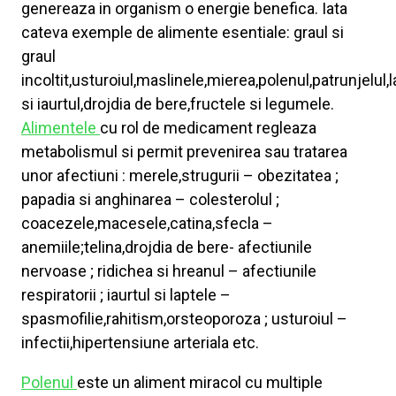
genereaza in organism o energie benefica. Iata
cateva exemple de alimente esentiale: graul si
graul
incoltit,usturoiul,maslinele,mierea,polenul,patrunjelul,
si iaurtul,drojdia de bere,fructele si legumele.
Alimentele
cu rol de medicament regleaza
metabolismul si permit prevenirea sau tratarea
unor afectiuni : merele,strugurii – obezitatea ;
papadia si anghinarea – colesterolul ;
coacezele,macesele,catina,sfecla –
anemiile;telina,drojdia de bere- afectiunile
nervoase ; ridichea si hreanul – afectiunile
respiratorii ; iaurtul si laptele –
spasmofilie,rahitism,orsteoporoza ; usturoiul –
infectii,hipertensiune arteriala etc.
Polenul
este un aliment miracol cu multiple