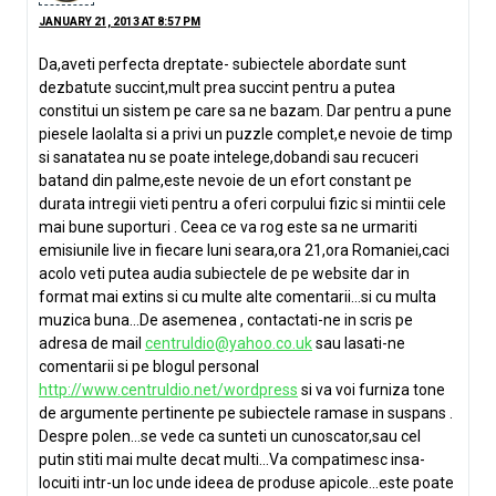
JANUARY 21, 2013 AT 8:57 PM
Da,aveti perfecta dreptate- subiectele abordate sunt
dezbatute succint,mult prea succint pentru a putea
constitui un sistem pe care sa ne bazam. Dar pentru a pune
piesele laolalta si a privi un puzzle complet,e nevoie de timp
si sanatatea nu se poate intelege,dobandi sau recuceri
batand din palme,este nevoie de un efort constant pe
durata intregii vieti pentru a oferi corpului fizic si mintii cele
mai bune suporturi . Ceea ce va rog este sa ne urmariti
emisiunile live in fiecare luni seara,ora 21,ora Romaniei,caci
acolo veti putea audia subiectele de pe website dar in
format mai extins si cu multe alte comentarii…si cu multa
muzica buna…De asemenea , contactati-ne in scris pe
adresa de mail
centruldio@yahoo.co.uk
sau lasati-ne
comentarii si pe blogul personal
http://www.centruldio.net/wordpress
si va voi furniza tone
de argumente pertinente pe subiectele ramase in suspans .
Despre polen…se vede ca sunteti un cunoscator,sau cel
putin stiti mai multe decat multi…Va compatimesc insa-
locuiti intr-un loc unde ideea de produse apicole…este poate