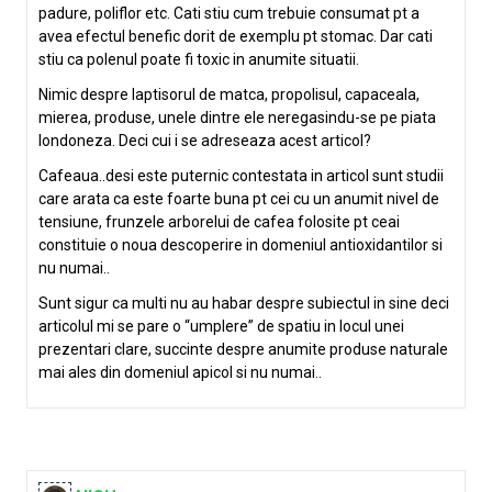
padure, poliflor etc. Cati stiu cum trebuie consumat pt a
avea efectul benefic dorit de exemplu pt stomac. Dar cati
stiu ca polenul poate fi toxic in anumite situatii.
Nimic despre laptisorul de matca, propolisul, capaceala,
mierea, produse, unele dintre ele neregasindu-se pe piata
londoneza. Deci cui i se adreseaza acest articol?
Cafeaua..desi este puternic contestata in articol sunt studii
care arata ca este foarte buna pt cei cu un anumit nivel de
tensiune, frunzele arborelui de cafea folosite pt ceai
constituie o noua descoperire in domeniul antioxidantilor si
nu numai..
Sunt sigur ca multi nu au habar despre subiectul in sine deci
articolul mi se pare o “umplere” de spatiu in locul unei
prezentari clare, succinte despre anumite produse naturale
mai ales din domeniul apicol si nu numai..