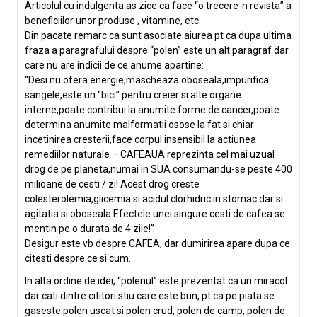
Articolul cu indulgenta as zice ca face “o trecere-n revista” a
beneficiilor unor produse , vitamine, etc.
Din pacate remarc ca sunt asociate aiurea pt ca dupa ultima
fraza a paragrafului despre “polen” este un alt paragraf dar
care nu are indicii de ce anume apartine:
“Desi nu ofera energie,mascheaza oboseala,impurifica
sangele,este un “bici” pentru creier si alte organe
interne,poate contribui la anumite forme de cancer,poate
determina anumite malformatii osose la fat si chiar
incetinirea cresterii,face corpul insensibil la actiunea
remediilor naturale – CAFEAUA reprezinta cel mai uzual
drog de pe planeta,numai in SUA consumandu-se peste 400
milioane de cesti / zi! Acest drog creste
colesterolemia,glicemia si acidul clorhidric in stomac dar si
agitatia si oboseala.Efectele unei singure cesti de cafea se
mentin pe o durata de 4 zile!”
Desigur este vb despre CAFEA, dar dumirirea apare dupa ce
citesti despre ce si cum.
In alta ordine de idei, “polenul” este prezentat ca un miracol
dar cati dintre cititori stiu care este bun, pt ca pe piata se
gaseste polen uscat si polen crud, polen de camp, polen de