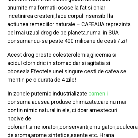
anumite malformatii osose la fat si chiar
incetinirea cresterii,face corpul insensibil la
actiunea remediilor naturale – CAFEAUA reprezinta
cel mai uzual drog de pe planeta,numai in SUA
consumandu-se peste 400 milioane de cesti / zi!
Acest drog creste colesterolemia,glicemia si
acidul clorhidric in stomac dar si agitatia si
oboseala.Efectele unei singure cesti de cafea se
mentin pe o durata de 4 zile!
In zonele puternic industrializate
oamenii
consuma adesea produse chimizate,care nu mai
contin nimic natural in ele, ci doar amestecuri
nocive de :
coloranti,amelioratori,conservanti,emulgatori,edulcorant
de aroma,arome sintetice,esente etc. Hrana