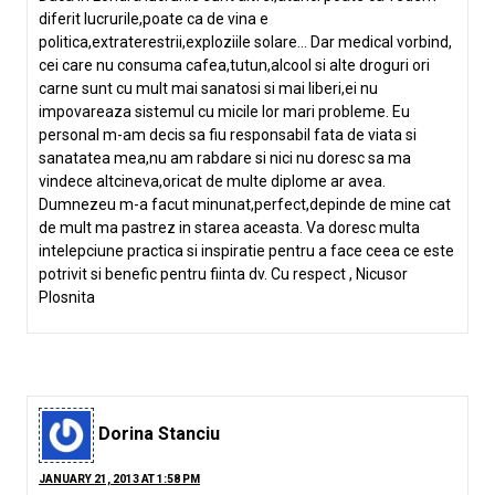
diferit lucrurile,poate ca de vina e
politica,extraterestrii,exploziile solare… Dar medical vorbind,
cei care nu consuma cafea,tutun,alcool si alte droguri ori
carne sunt cu mult mai sanatosi si mai liberi,ei nu
impovareaza sistemul cu micile lor mari probleme. Eu
personal m-am decis sa fiu responsabil fata de viata si
sanatatea mea,nu am rabdare si nici nu doresc sa ma
vindece altcineva,oricat de multe diplome ar avea.
Dumnezeu m-a facut minunat,perfect,depinde de mine cat
de mult ma pastrez in starea aceasta. Va doresc multa
intelepciune practica si inspiratie pentru a face ceea ce este
potrivit si benefic pentru fiinta dv. Cu respect , Nicusor
Plosnita
Dorina Stanciu
JANUARY 21, 2013 AT 1:58 PM