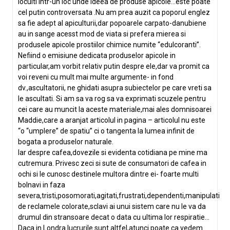
locuiti intr-un loc unde ideea de produse apicole…este poate
cel putin controversata .Nu am prea auzit ca poporul englez
sa fie adept al apiculturii,dar popoarele carpato-danubiene
au in sange acesst mod de viata si prefera mierea si
produsele apicole prostiilor chimice numite “edulcoranti”.
Nefiind o emisiune dedicata produselor apicole in
particular,am vorbit relativ putin despre ele,dar va promit ca
voi reveni cu mult mai multe argumente- in fond
dv.,ascultatorii, ne ghidati asupra subiectelor pe care vreti sa
le ascultati. Si am sa va rog sa va exprimati scuzele pentru
cei care au muncit la aceste materiale,mai ales domnisoarei
Maddie,care a aranjat articolul in pagina – articolul nu este
“o “umplere” de spatiu” ci o tangenta la lumea infinit de
bogata a produselor naturale.
Iar despre cafea,dovezile si evidenta cotidiana pe mine ma
cutremura. Privesc zeci si sute de consumatori de cafea in
ochi si le cunosc destinele multora dintre ei- foarte multi
bolnavi in faza
severa,tristi,posomorati,agitati,frustrati,dependenti,manipulati
de reclamele colorate,sclavi ai unui sistem care nu le va da
drumul din stransoare decat o data cu ultima lor respiratie…
Daca in Londra lucrurile sunt altfel,atunci poate ca vedem