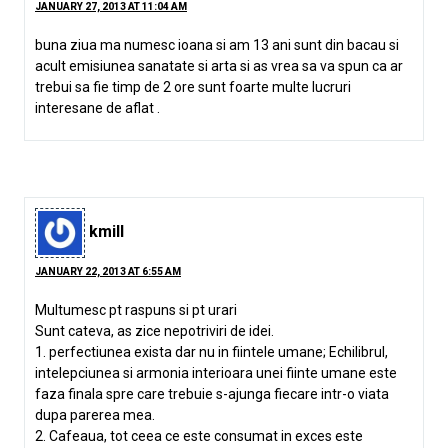
JANUARY 27, 2013 AT 11:04 AM
buna ziua ma numesc ioana si am 13 ani sunt din bacau si
acult emisiunea sanatate si arta si as vrea sa va spun ca ar
trebui sa fie timp de 2 ore sunt foarte multe lucruri
interesane de aflat .
kmill
JANUARY 22, 2013 AT 6:55 AM
Multumesc pt raspuns si pt urari
Sunt cateva, as zice nepotriviri de idei.
1. perfectiunea exista dar nu in fiintele umane; Echilibrul,
intelepciunea si armonia interioara unei fiinte umane este
faza finala spre care trebuie s-ajunga fiecare intr-o viata
dupa parerea mea.
2. Cafeaua, tot ceea ce este consumat in exces este