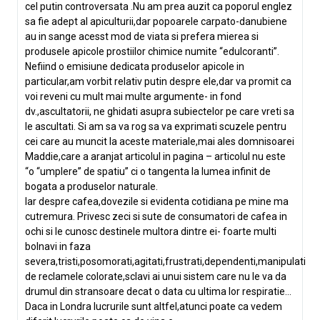
cel putin controversata .Nu am prea auzit ca poporul englez
sa fie adept al apiculturii,dar popoarele carpato-danubiene
au in sange acesst mod de viata si prefera mierea si
produsele apicole prostiilor chimice numite “edulcoranti”.
Nefiind o emisiune dedicata produselor apicole in
particular,am vorbit relativ putin despre ele,dar va promit ca
voi reveni cu mult mai multe argumente- in fond
dv.,ascultatorii, ne ghidati asupra subiectelor pe care vreti sa
le ascultati. Si am sa va rog sa va exprimati scuzele pentru
cei care au muncit la aceste materiale,mai ales domnisoarei
Maddie,care a aranjat articolul in pagina – articolul nu este
“o “umplere” de spatiu” ci o tangenta la lumea infinit de
bogata a produselor naturale.
Iar despre cafea,dovezile si evidenta cotidiana pe mine ma
cutremura. Privesc zeci si sute de consumatori de cafea in
ochi si le cunosc destinele multora dintre ei- foarte multi
bolnavi in faza
severa,tristi,posomorati,agitati,frustrati,dependenti,manipulati
de reclamele colorate,sclavi ai unui sistem care nu le va da
drumul din stransoare decat o data cu ultima lor respiratie…
Daca in Londra lucrurile sunt altfel,atunci poate ca vedem