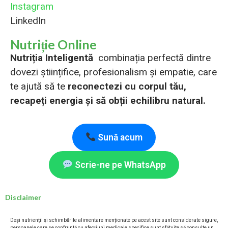
Instagram
LinkedIn
Nutriție Online
Nutriția Inteligentă
combinația perfectă dintre
dovezi științifice, profesionalism și empatie, care
te ajută să te
reconectezi cu corpul tău,
recapeți energia și să obții echilibru natural.
Sună acum
Scrie-ne pe WhatsApp
Disclaimer
Deși nutrienții și schimbările alimentare menționate pe acest site sunt considerate sigure,
persoanele care se confruntă cu afecțiuni medicale specifice sunt sfătuite să consulte un