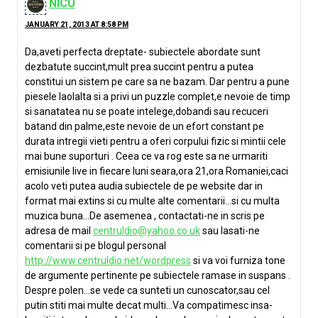
NICU
JANUARY 21, 2013 AT 8:58 PM
Da,aveti perfecta dreptate- subiectele abordate sunt
dezbatute succint,mult prea succint pentru a putea
constitui un sistem pe care sa ne bazam. Dar pentru a pune
piesele laolalta si a privi un puzzle complet,e nevoie de timp
si sanatatea nu se poate intelege,dobandi sau recuceri
batand din palme,este nevoie de un efort constant pe
durata intregii vieti pentru a oferi corpului fizic si mintii cele
mai bune suporturi . Ceea ce va rog este sa ne urmariti
emisiunile live in fiecare luni seara,ora 21,ora Romaniei,caci
acolo veti putea audia subiectele de pe website dar in
format mai extins si cu multe alte comentarii…si cu multa
muzica buna…De asemenea , contactati-ne in scris pe
adresa de mail
centruldio@yahoo.co.uk
sau lasati-ne
comentarii si pe blogul personal
http://www.centruldio.net/wordpress
si va voi furniza tone
de argumente pertinente pe subiectele ramase in suspans .
Despre polen…se vede ca sunteti un cunoscator,sau cel
putin stiti mai multe decat multi…Va compatimesc insa-