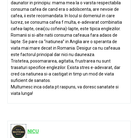
daunator in principiu: mama mea la o varsta respectabila
consuma cafea de cand era o adolscenta, are nevoie de
cafea, ii este recomandata. In locul si domeniul in care
lucrez, se consuma cafea f multa, e-adevarat combinatia
cafea-lapte, ceai(cu cofeina)-lapte, este tipica englezilor.
Romanii si si-alte natii consuma cafeaua fara adaos de
lapte. Se pare ca “natiunea” in Anglia are o speranta de
viata mai mare decat in Romania. Desigur ca nu cafeaua
este factorul principal dar nici nu dauneaza.
Tristetea, posomararea, agitatia, frustrarea nu sunt
trasaturi specifice englezilor. Exista stres e-adevarat, dar
cred ca natiunea si-a castigat in timp un mod de viata
suficient de sanatos.
Multumesc inca odata pt raspuns, va doresc sanatate si
viata lunga!
NICU