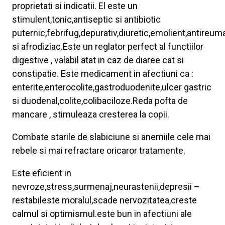
proprietati si indicatii. El este un
stimulent,tonic,antiseptic si antibiotic
puternic,febrifug,depurativ,diuretic,emolient,antireum
si afrodiziac.Este un reglator perfect al functiilor
digestive , valabil atat in caz de diaree cat si
constipatie. Este medicament in afectiuni ca :
enterite,enterocolite,gastroduodenite,ulcer gastric
si duodenal,colite,colibaciloze.Reda pofta de
mancare , stimuleaza cresterea la copii.
Combate starile de slabiciune si anemiile cele mai
rebele si mai refractare oricaror tratamente.
Este eficient in
nevroze,stress,surmenaj,neurastenii,depresii –
restabileste moralul,scade nervozitatea,creste
calmul si optimismul.este bun in afectiuni ale