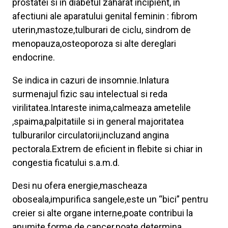
prostatei si in diabetul zaharat incipient, in
afectiuni ale aparatului genital feminin : fibrom
uterin,mastoze,tulburari de ciclu, sindrom de
menopauza,osteoporoza si alte dereglari
endocrine.
Se indica in cazuri de insomnie.Inlatura
surmenajul fizic sau intelectual si reda
virilitatea.Intareste inima,calmeaza ametelile
,spaima,palpitatiile si in general majoritatea
tulburarilor circulatorii,incluzand angina
pectorala.Extrem de eficient in flebite si chiar in
congestia ficatului s.a.m.d.
Desi nu ofera energie,mascheaza
oboseala,impurifica sangele,este un “bici” pentru
creier si alte organe interne,poate contribui la
anumite forme de cancer,poate determina