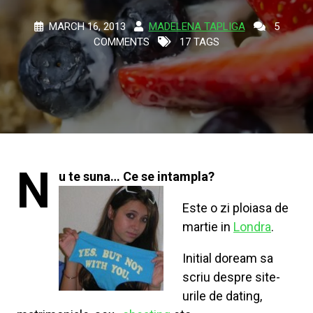
MARCH 16, 2013
MADELENA TAPLIGA
5
COMMENTS
17 TAGS
N
u te suna… Ce se intampla?
Este o zi ploiasa de
martie in
Londra
.
Initial doream sa
scriu despre site-
urile de dating,