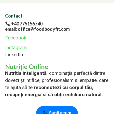
Contact
+40 775156740
email: office@foodbodyfit.com
Facebook
Instagram
LinkedIn
Nutriție Online
Nutriția Inteligentă
combinația perfectă dintre
dovezi științifice, profesionalism și empatie, care
te ajută să te
reconectezi cu corpul tău,
recapeți energia și să obții echilibru natural.
Sună acum