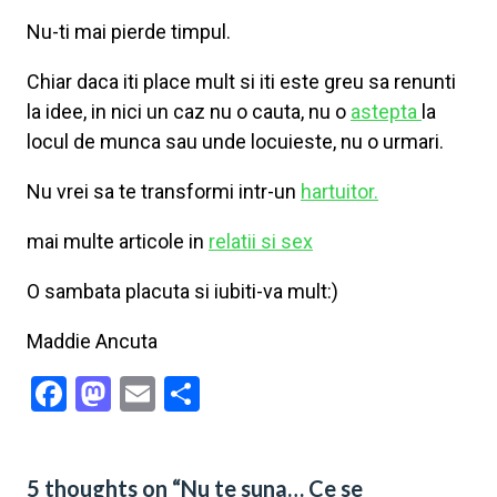
Nu-ti mai pierde timpul.
Chiar daca iti place mult si iti este greu sa renunti
la idee, in nici un caz nu o cauta, nu o
astepta
la
locul de munca sau unde locuieste, nu o urmari.
Nu vrei sa te transformi intr-un
hartuitor.
mai multe articole in
relatii si sex
O sambata placuta si iubiti-va mult:)
Maddie Ancuta
Facebook
Mastodon
Email
Share
5 thoughts on “Nu te suna… Ce se