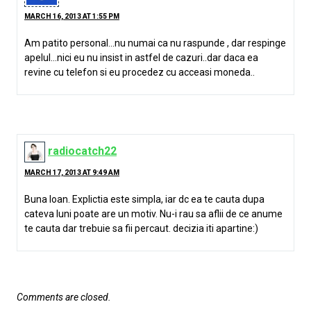
MARCH 16, 2013 AT 1:55 PM
Am patito personal…nu numai ca nu raspunde , dar respinge
apelul…nici eu nu insist in astfel de cazuri..dar daca ea
revine cu telefon si eu procedez cu acceasi moneda..
radiocatch22
MARCH 17, 2013 AT 9:49 AM
Buna Ioan. Explictia este simpla, iar dc ea te cauta dupa
cateva luni poate are un motiv. Nu-i rau sa aflii de ce anume
te cauta dar trebuie sa fii percaut. decizia iti apartine:)
Comments are closed.