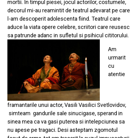
mortii. In timpul piesei, jocul actorilor, costumele,
decorul mi-au reamintit de teatrul adevarat pe care
l-am descoperit adolescenta fiind. Teatrul care
aduce la viata opere celebre, scriitori care reusesc
sa patrunde adanc in sufletul si psihicul cititorului.
Am
urmarit
cu
atentie
framantarile unui actor, Vasili Vasilici Svetlovidov,
simteam gandurile sale sinucigase, sperand in
sinea mea ca va gasi puterea si intelepciunea sa
nu apese pe tragaci. Desi asteptam zgomotul