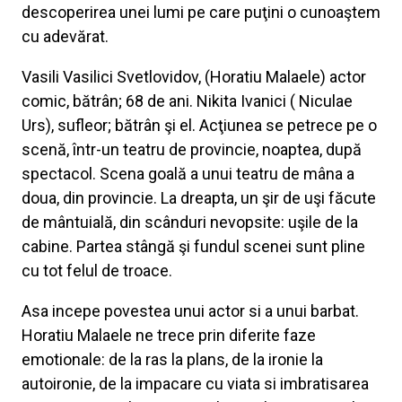
descoperirea unei lumi pe care puţini o cunoaştem
cu adevărat.
Vasili Vasilici Svetlovidov, (Horatiu Malaele) actor
comic, bătrân; 68 de ani. Nikita Ivanici ( Niculae
Urs), sufleor; bătrân şi el. Acţiunea se petrece pe o
scenă, într-un teatru de provincie, noaptea, după
spectacol. Scena goală a unui teatru de mâna a
doua, din provincie. La dreapta, un şir de uşi făcute
de mântuială, din scânduri nevopsite: uşile de la
cabine. Partea stângă şi fundul scenei sunt pline
cu tot felul de troace.
Asa incepe povestea unui actor si a unui barbat.
Horatiu Malaele ne trece prin diferite faze
emotionale: de la ras la plans, de la ironie la
autoironie, de la impacare cu viata si imbratisarea