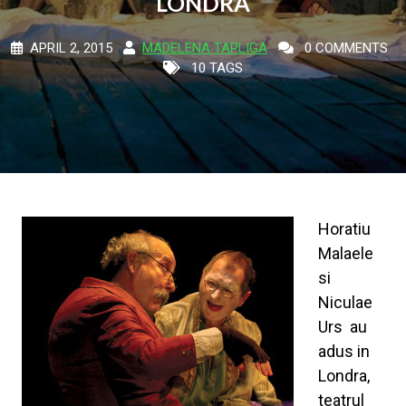
LONDRA
APRIL 2, 2015
MADELENA TAPLIGA
0 COMMENTS
10 TAGS
Horatiu
Malaele
si
Niculae
Urs au
adus in
Londra,
teatrul