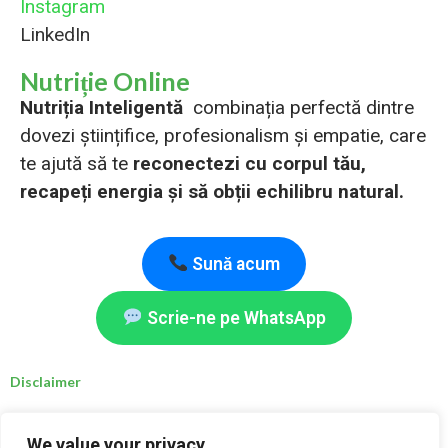
Instagram
LinkedIn
Nutriție Online
Nutriția Inteligentă
combinația perfectă dintre
dovezi științifice, profesionalism și empatie, care
te ajută să te
reconectezi cu corpul tău,
recapeți energia și să obții echilibru natural.
Sună acum
Scrie-ne pe WhatsApp
Disclaimer
Deși nutrienții și schimbările alimentare menționate pe acest site sunt considerate sigure,
We value your privacy
persoanele care se confruntă cu afecțiuni medicale specifice sunt sfătuite să consulte un