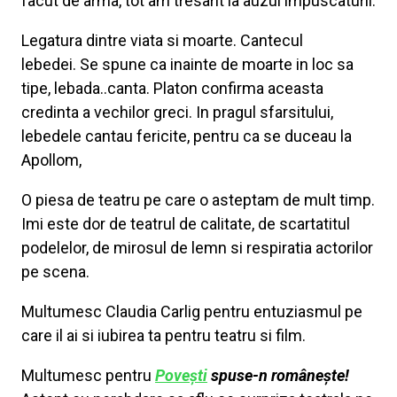
facut de arma, tot am tresarit la auzul impuscaturii.
Legatura dintre viata si moarte. Cantecul
lebedei. Se spune ca inainte de moarte in loc sa
tipe, lebada..canta. Platon confirma aceasta
credinta a vechilor greci. In pragul sfarsitului,
lebedele cantau fericite, pentru ca se duceau la
Apollom,
O piesa de teatru pe care o asteptam de mult timp.
Imi este dor de teatrul de calitate, de scartatitul
podelelor, de mirosul de lemn si respiratia actorilor
pe scena.
Multumesc Claudia Carlig pentru entuziasmul pe
care il ai si iubirea ta pentru teatru si film.
Multumesc pentru
Povești
spuse-n românește!