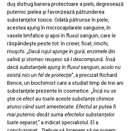
duş distrug bariera protectoare a pielii, degresează
puternic pielea şi favorizează pătrunderea
substanţelor toxice. Odată pătrunse în piele,
acestea ajung în microcapilarele sanguine, în
vasele limfatice şi apoi în fluxul sanguin, care le
răspândeşte peste tot: în creier, ficat, rinichi,
muşchi. „
Dacă rujul ajunge în gură, enzimele din
salivă şi stomac reuşesc să-l descompună. Însă
dacă substanţele ajung în fluxul sanguin, acolo nu
există nici un fel de protecţie
”, a precizat Richard
Bence, un biochimist care a studiat timp de trei ani
substanţele prezente în cosmetice. „
Încă nu se
ştie ce efect au toate aceste substanţe chimice
atunci când sunt amestecate. Efectul ar putea fi
mai puternic decât suma efectelor substanţelor
luate separat,
” a indicat specialistul. El a
concluzionat: „
Trebuie să începem să ne punem