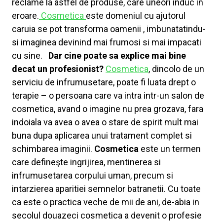
reclame la astfel de produse, care uneori induc in
eroare.
Cosmetica
este domeniul cu ajutorul
caruia se pot transforma oamenii , imbunatatindu-
si imaginea devinind mai frumosi si mai impacati
cu sine.
Dar cine poate sa explice mai bine
decat un profesionist?
Cosmetica
, dincolo de un
serviciu de infrumusetare, poate fi luata drept o
terapie – o persoana care va intra intr-un salon de
cosmetica, avand o imagine nu prea grozava, fara
indoiala va avea o avea o stare de spirit mult mai
buna dupa aplicarea unui tratament complet si
schimbarea imaginii.
Cosmetica
este un termen
care defineşte ingrijirea, mentinerea si
infrumusetarea corpului uman, precum si
intarzierea aparitiei semnelor batranetii. Cu toate
ca este o practica veche de mii de ani, de-abia in
secolul douazeci cosmetica a devenit o profesie