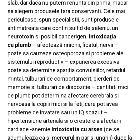
slab, dar daca nu putem renunta din prima, macar
sa alegem produsele fara conservanti. Cele mai
periculoase, spun specialistii, sunt produsele
antimatreata care contin sulfid de seleniu, un
neurotoxin si posibil cancerigen.
Intoxicaţia
cu
plumb
– afectează rinichii, ficatul, nervii –
poate sa cauzeze osteoporoza si probleme ale
sistemului reproductiv – expunerea excesiva
poate sa determine aparitia convulsiilor, retardul
mintal, tulburari de comportament, pierderi de
memorie si tulburari de dispozitie – cantitati mici
de plumb pot determina afectare cerebrala si
nervoasa la copiii mici si la feti, care pot avea
probleme de invatare sau un IQ scazut –
hipertensiune arteriala si o crestere a afectarii
cardiace -anemie
Intoxicatia cu
arsen
(ce se
acumuleaza ca si mercurul in par si unghii) duce la