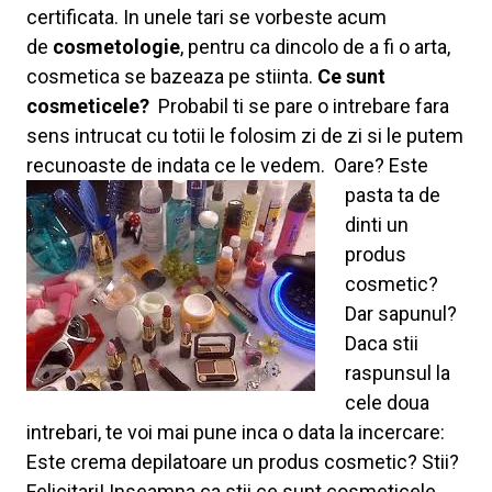
certificata. In unele tari se vorbeste acum
de
cosmetologie
, pentru ca dincolo de a fi o arta,
cosmetica se bazeaza pe stiinta.
Ce sunt
cosmeticele?
Probabil ti se pare o intrebare fara
sens intrucat cu totii le folosim zi de zi si le putem
recunoaste de indata ce le vedem.
Oare? Este
pasta ta de
dinti un
produs
cosmetic?
Dar sapunul?
Daca stii
raspunsul la
cele doua
intrebari, te voi mai pune inca o data la incercare:
Este crema depilatoare un produs cosmetic? Stii?
Felicitari! Inseamna ca stii ce sunt cosmeticele.