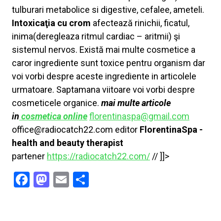
tulburari metabolice si digestive, cefalee, ameteli.
Intoxicaţia cu
crom
afectează rinichii, ficatul,
inima(deregleaza ritmul cardiac – aritmii) şi
sistemul nervos. Există mai multe cosmetice a
caror ingrediente sunt toxice pentru organism dar
voi vorbi despre aceste ingrediente in articolele
urmatoare. Saptamana viitoare voi vorbi despre
cosmeticele organice.
mai multe articole
in
cosmetica online
florentinaspa@gmail.com
office@radiocatch22.com editor
FlorentinaSpa -
health and beauty therapist
partener
https://radiocatch22.com/
// ]]>
Facebook
Mastodon
Email
Share