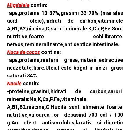
Migdalele
contin:
-apa,proteine 13-37%,grasimi 33-70% (mai ales
acid oleic),hidrati de carbon,vitaminele
A,B1,B2,niacina,C,saruri minerale K,Ca,P,Fe.Sunt
nutritive,foarte echilibrante
nervos,remineralizante,antiseptice intestinale.
Nuca de cocos
contine:
-apa,proteina,materii grase,materii extractive
neazotate,fibre.Uleiul este bogat in acizi grasi
saturati 84%.
Nucile
contin:
-proteine,grasimi,hidrati de carbon,saruri
minerale:Na,K,Ca,P,Fe,vitaminele
A,B1,B2,niacina,C.Nucile sunt alimente foarte
nutritive,valoarea lor depasind 700 cal / 100
g.Au efect antiscrofulos,laxativ si diuretic