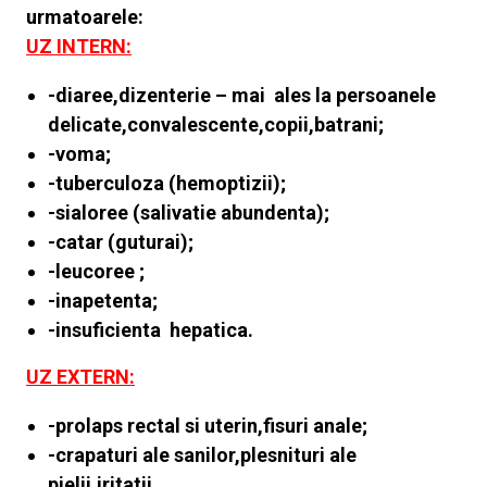
urmatoarele:
UZ INTERN:
-diaree,dizenterie – mai ales la persoanele
delicate,convalescente,copii,batrani;
-voma;
-tuberculoza (hemoptizii);
-sialoree (salivatie abundenta);
-catar (guturai);
-leucoree ;
-inapetenta;
-insuficienta hepatica.
UZ EXTERN:
-prolaps rectal si uterin,fisuri anale;
-crapaturi ale sanilor,plesnituri ale
pielii,iritatii.