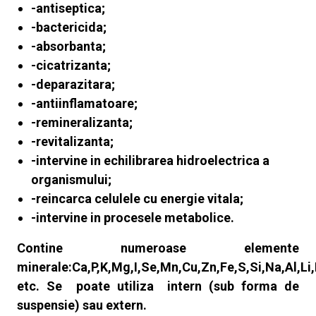
-antiseptica;
-bactericida;
-absorbanta;
-cicatrizanta;
-deparazitara;
-antiinflamatoare;
-remineralizanta;
-revitalizanta;
-intervine in echilibrarea hidroelectrica a
organismului;
-reincarca celulele cu energie vitala;
-intervine in procesele metabolice.
Contine numeroase elemente
minerale:Ca,P,K,Mg,I,Se,Mn,Cu,Zn,Fe,S,Si,Na,Al,Li,
etc. Se poate utiliza intern (sub forma de
suspensie) sau extern.