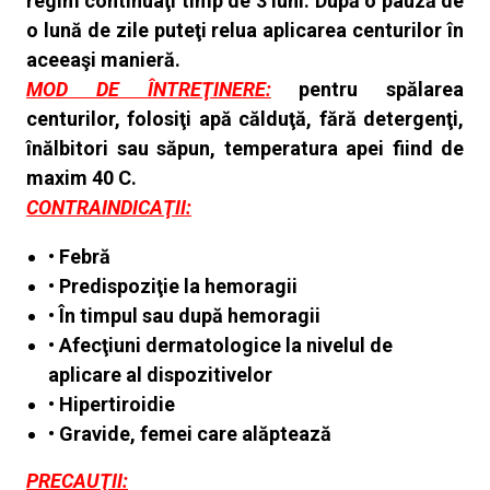
regim continuaţi timp de 3 luni. După o pauză de
o lună de zile puteţi relua
aplicarea centurilor în
aceeaşi manieră.
MOD DE ÎNTREŢINERE:
pentru spălarea
centurilor, folosiţi apă călduţă, fără detergenţi,
înălbitori sau săpun, temperatura apei fiind de
maxim 40 C.
CONTRAINDICAŢII:
• Febră
• Predispoziţie la hemoragii
• În timpul sau după hemoragii
• Afecţiuni dermatologice la nivelul de
aplicare al dispozitivelor
• Hipertiroidie
• Gravide, femei care alăptează
PRECAUŢII: