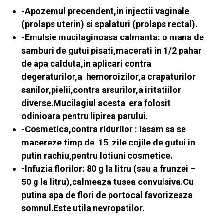
-Apozemul precendent,in injectii vaginale
(prolaps uterin) si spalaturi (prolaps rectal).
-Emulsie mucilaginoasa calmanta: o mana de
samburi de gutui pisati,macerati in 1/2 pahar
de apa calduta,in aplicari contra
degeraturilor,a hemoroizilor,a crapaturilor
sanilor,pielii,contra arsurilor,a iritatiilor
diverse.Mucilagiul acesta era folosit
odinioara pentru lipirea parului.
-Cosmetica,contra ridurilor : lasam sa se
macereze timp de 15 zile cojile de gutui in
putin rachiu,pentru lotiuni cosmetice.
-Infuzia florilor: 80 g la litru (sau a frunzei –
50 g la litru),calmeaza tusea convulsiva.Cu
putina apa de flori de portocal favorizeaza
somnul.Este utila nevropatilor.