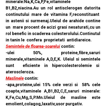
minerale:Na,K,Ca,P,Fe,vitaminele
B1,B2,niacina.Au un rol antisclerogen datorita
continutului mare de vitamina F,reconstituant
in astenii si surmenaj.Uleiul de arahide contine
un mare procent de acizi grasi nesaturati,cu un
rol benefic in scaderea colesterolului.Continutul
in tanin le confera proprietati antidiareice.
Semintele de floarea-soarelui
contin:
-ulei 50%, proteine,fibre,saruri
minerale,vitaminele A,D,E,K. Uleiul si semintele
sunt eficiente in hipercolesterolemie si
ateroscleroza.
Maslinele
contin:
-apa,proteine,ulei 15% cele verzi si 58% cele
coapte,vitaminele A,B1,B2,C,E,saruri minerale:
K,Fe,Cu,Mg,S,P.Mn.Uleiul de masline este
emolient,colagog,laxativ,usor purgativ.