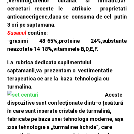
,vermifug,drenor cutanat si limfatic,iar
cercetari recente le atribuie proprietati
anticancerigene,daca se consuma de cel putin
3 ori pe saptamana.
Susanul
contine:
-grasimi 48-65%,proteine 24%,substante
neazotate 14-18%,vitaminele B,D,E,F.
La rubrica dedicata suplimentului
saptamanii,va prezentam o vestimentatie
terapeutica ce are la baza tehnologia cu
turmalina.
Aceste
dispozitive sunt confecţionate dintr-o țesătură
în care sunt inserate cristale de turmalină,
fabricate pe baza unei tehnologii moderne, așa
zisa
tehnologie a „turmalinei lichide”, care