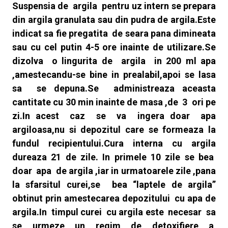
Suspensia de argila pentru uz intern se prepara
din argila granulata sau din pudra de argila.Este
indicat sa fie pregatita de seara pana dimineata
sau cu cel putin 4-5 ore inainte de utilizare.Se
dizolva o lingurita de argila in 200 ml apa
,amestecandu-se bine in prealabil,apoi se lasa
sa se depuna.Se administreaza aceasta
cantitate cu 30 min inainte de masa ,de 3 ori pe
zi.In acest caz se va ingera doar apa
argiloasa,nu si depozitul care se formeaza la
fundul recipientului.Cura interna cu argila
dureaza 21 de zile. In primele 10 zile se bea
doar apa de argila ,iar in urmatoarele zile ,pana
la sfarsitul curei,se bea “laptele de argila”
obtinut prin amestecarea depozitului cu apa de
argila.In timpul curei cu argila este necesar sa
se urmeze un regim de detoxifiere a