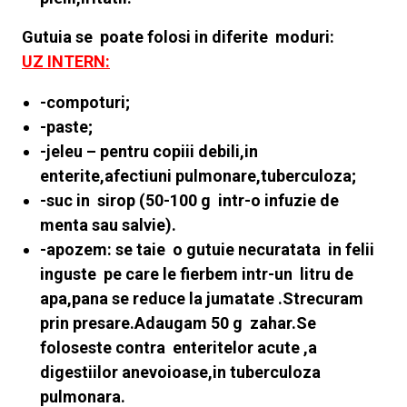
Gutuia se poate folosi in diferite moduri:
UZ INTERN:
-compoturi;
-paste;
-jeleu – pentru copiii debili,in
enterite,afectiuni pulmonare,tuberculoza;
-suc in sirop (50-100 g intr-o infuzie de
menta sau salvie).
-apozem: se taie o gutuie necuratata in felii
inguste pe care le fierbem intr-un litru de
apa,pana se reduce la jumatate .Strecuram
prin presare.Adaugam 50 g zahar.Se
foloseste contra enteritelor acute ,a
digestiilor anevoioase,in tuberculoza
pulmonara.