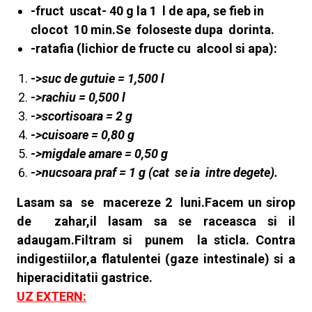
-fruct uscat- 40 g la 1 l de apa, se fieb in
clocot 10 min.Se foloseste dupa dorinta.
-ratafia (lichior de fructe cu alcool si apa):
->
suc de gutuie = 1,500 l
->rachiu = 0,500 l
->scortisoara = 2 g
->cuisoare = 0,80 g
->migdale amare = 0,50 g
->nucsoara praf = 1 g (cat se ia intre degete).
Lasam sa se macereze 2 luni.Facem un sirop
de zahar,il lasam sa se raceasca si il
adaugam.Filtram si punem la sticla. Contra
indigestiilor,a flatulentei (gaze intestinale) si a
hiperaciditatii gastrice.
UZ EXTERN: