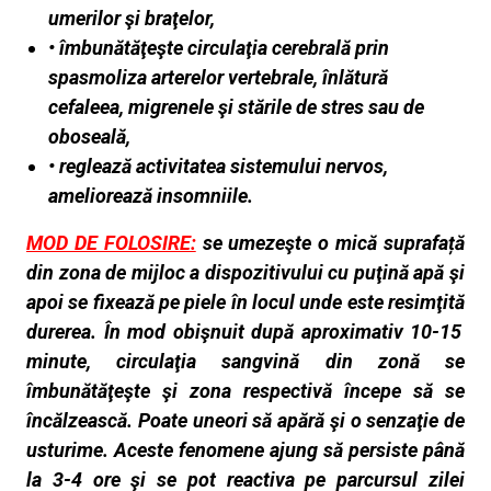
umerilor şi braţelor,
• îmbunătăţeşte circulaţia cerebrală prin
spasmoliza arterelor vertebrale, înlătură
cefaleea, migrenele şi stările de stres sau de
oboseală,
• reglează activitatea sistemului nervos,
ameliorează insomniile.
MOD DE FOLOSIRE:
se umezeşte o mică suprafață
din zona de mijloc a dispozitivului cu puţină apă şi
apoi se fixează pe piele în locul unde este resimţită
durerea. În mod obişnuit după aproximativ 10-15
minute, circulaţia sangvină din zonă se
îmbunătăţeşte şi zona respectivă începe să se
încălzească. Poate
uneori să apără şi o senzaţie de
usturime. Aceste fenomene ajung să persiste până
la 3-4 ore şi se pot reactiva pe parcursul zilei