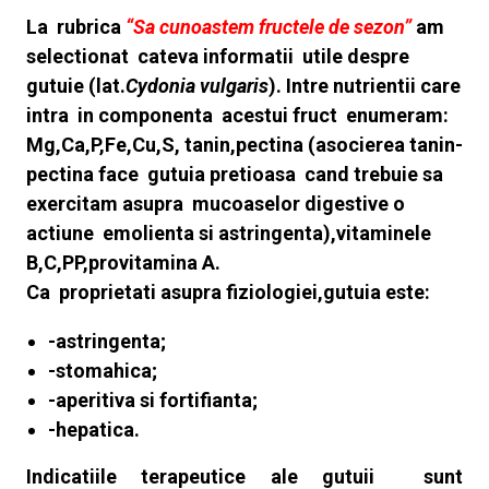
La rubrica
“Sa cunoastem fructele de sezon”
am
selectionat cateva informatii utile despre
gutuie (lat.
Cydonia vulgaris
). Intre nutrientii care
intra in componenta acestui fruct enumeram:
Mg,Ca,P,Fe,Cu,S, tanin,pectina (asocierea tanin-
pectina face gutuia pretioasa cand trebuie sa
exercitam asupra mucoaselor digestive o
actiune emolienta si astringenta),vitaminele
B,C,PP,provitamina A.
Ca proprietati asupra fiziologiei,gutuia este:
-astringenta;
-stomahica;
-aperitiva si fortifianta;
-hepatica.
Indicatiile terapeutice ale gutuii sunt