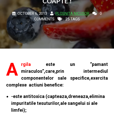
COAPTE !
OCTOBER 6, 2013
PLOSNITA NICUSOR
0
COMMENTS
25 TAGS
A
rgila
este un “pamant
miraculos”,care,prin intermediul
componentelor sale specifice,exercita
complexe actiuni benefice:
-este antitoxica (capteaza,dreneaza,elimina
impuritatile tesuturilor,ale sangelui si ale
limfei);