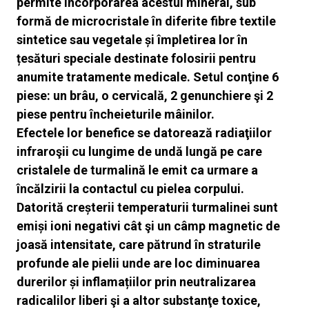
permite încorporarea acestui mineral, sub
formă de microcristale în diferite fibre textile
sintetice sau vegetale și
împletirea lor în
țesături speciale destinate folosirii pentru
anumite tratamente medicale. Setul conţine 6
piese: un brâu, o cervicală, 2 genunchiere şi 2
piese pentru încheieturile mâinilor.
Efectele lor benefice se datorează radiaţiilor
infraroşii cu lungime de undă lungă pe care
cristalele de turmalină le emit ca urmare a
încălzirii la contactul
cu pielea corpului.
Datorită creșterii temperaturii turmalinei sunt
emiși ioni negativi cât şi un câmp magnetic de
joasă intensitate, care pătrund în
straturile
profunde ale pielii unde are loc diminuarea
durerilor și inflamațiilor prin neutralizarea
radicalilor liberi şi a altor substanţe toxice,