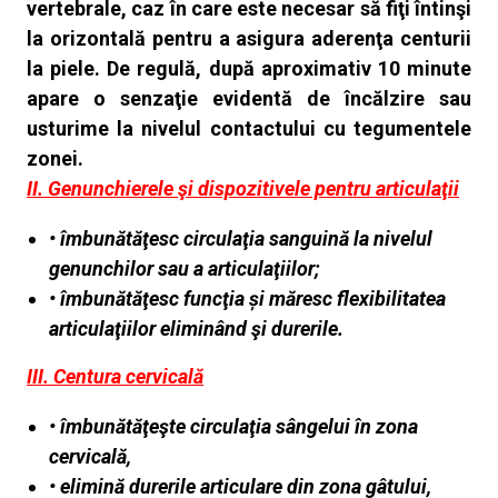
vertebrale,
caz în care este necesar să fiţi întinşi
la orizontală pentru a asigura aderenţa centurii
la piele. De regulă, după aproximativ 10 minute
apare o senzaţie
evidentă de încălzire sau
usturime la nivelul contactului cu tegumentele
zonei.
II. Genunchierele şi dispozitivele pentru articulaţii
• îmbunătăţesc circulaţia sanguină la nivelul
genunchilor sau a articulaţiilor;
• îmbunătăţesc funcţia și măresc flexibilitatea
articulaţiilor eliminând şi durerile.
III. Centura cervicală
• îmbunătăţeşte circulaţia sângelui în zona
cervicală,
• elimină durerile articulare din zona gâtului,