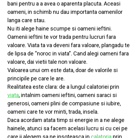
bani pentru a a avea o aparenta placuta. Aceasi
oameni, in schimb nu dau importanta oamenilor
langa care stau.
Nu iti alege haine scumpe si oameni ieftini.
Oamenii ieftini te vor trada pentru lucruri fara
valoare. Viata ta va deveni fara valoare, plangadu te
de lipsa de “noroc in viata”. Cand alegi oameni fara
valoare, dai vietii tale non valoare.
Valoarea unui om este data, doar de valorile si
principile pe care le are.
Realitatea este clara: de a lungul calatoriei prin
viata
, intalnim oameni ieftini, oameni saraci si
generosi, oameni plini de compasiune si iubire,
oameni care te vor minti, trada, insela.
Daca acordam atata timp si energie in a ne alege
hainele, atunci sa facem acelasi lucru si cu cei pe
care ii alegem sa ne insoteasca in
calatoria
prin