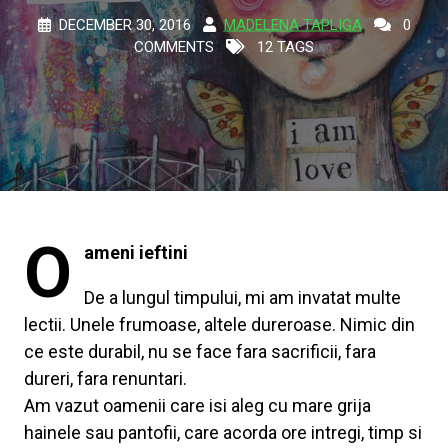
DECEMBER 30, 2016
MADELENA TAPLIGA
0
COMMENTS
12 TAGS
O
ameni ieftini
De a lungul timpului, mi am invatat multe
lectii. Unele frumoase, altele dureroase. Nimic din
ce este durabil, nu se face fara sacrificii, fara
dureri, fara ren
untari.
Am vazut oamenii care isi aleg cu mare grija
hainele sau pantofii, care acorda ore intregi, timp si