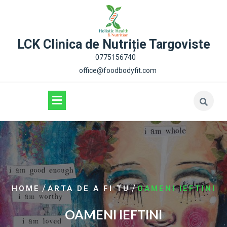
content
LCK Clinica de Nutriție Targoviste
0775156740
office@foodbodyfit.com
/
/
HOME
ARTA DE A FI TU
OAMENI IEFTINI
OAMENI IEFTINI