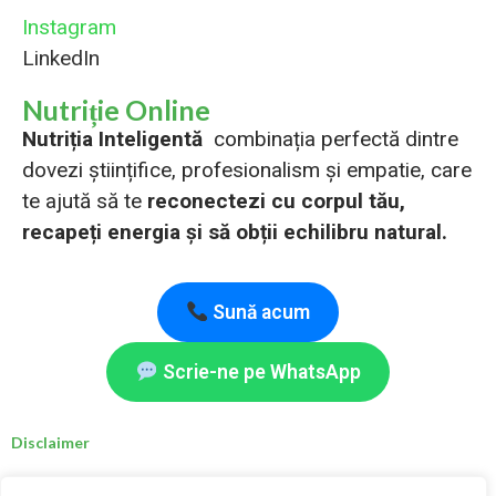
Instagram
LinkedIn
Nutriție Online
Nutriția Inteligentă
combinația perfectă dintre
dovezi științifice, profesionalism și empatie, care
te ajută să te
reconectezi cu corpul tău,
recapeți energia și să obții echilibru natural.
Sună acum
Scrie-ne pe WhatsApp
Disclaimer
Deși nutrienții și schimbările alimentare menționate pe acest site sunt considerate sigure,