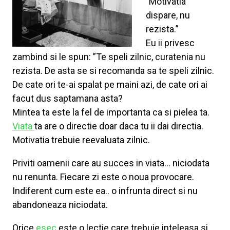
”Motivatia
dispare, nu
rezista.”
Eu ii privesc
zambind si le spun: ”Te speli zilnic, curatenia nu
rezista. De asta se si recomanda sa te speli zilnic.
De cate ori te-ai spalat pe maini azi, de cate ori ai
facut dus saptamana asta?
Mintea ta este la fel de importanta ca si pielea ta.
Viata
ta are o directie doar daca tu ii dai directia.
Motivatia trebuie reevaluata zilnic.
Priviti oamenii care au succes in viata… niciodata
nu renunta. Fiecare zi este o noua provocare.
Indiferent cum este ea.. o infrunta direct si nu
abandoneaza niciodata.
Orice
esec
este o lectie care trebuie inteleasa si