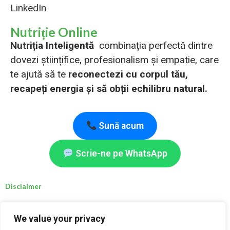
LinkedIn
Nutriție Online
Nutriția Inteligentă
combinația perfectă dintre
dovezi științifice, profesionalism și empatie, care
te ajută să te
reconectezi cu corpul tău,
recapeți energia și să obții echilibru natural.
Sună acum
Scrie-ne pe WhatsApp
Disclaimer
Deși nutrienții și schimbările alimentare menționate pe acest site sunt considerate sigure,
We value your privacy
persoanele care se confruntă cu afecțiuni medicale specifice sunt sfătuite să consulte un
nutriționist clinic înregistrat, un nutriționist calificat, un medic sau un alt specialist în