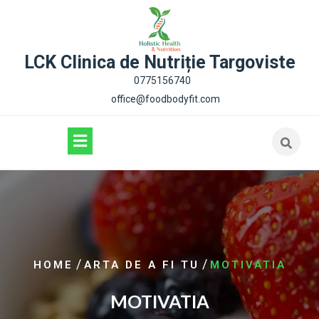
content
LCK Clinica de Nutriție Targoviste
0775156740
office@foodbodyfit.com
/
/
HOME
ARTA DE A FI TU
MOTIVATIA
MOTIVATIA