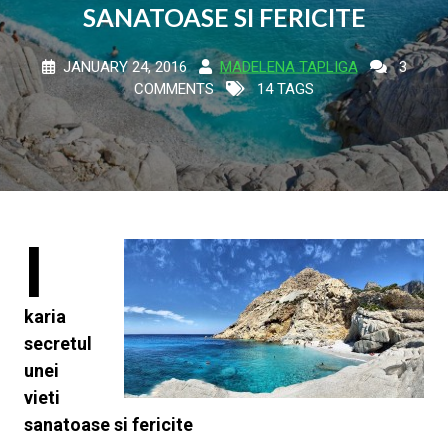
SANATOASE SI FERICITE
JANUARY 24, 2016
MADELENA TAPLIGA
3
COMMENTS
14 TAGS
I
karia
secretul
unei
vieti
sanatoase si fericite