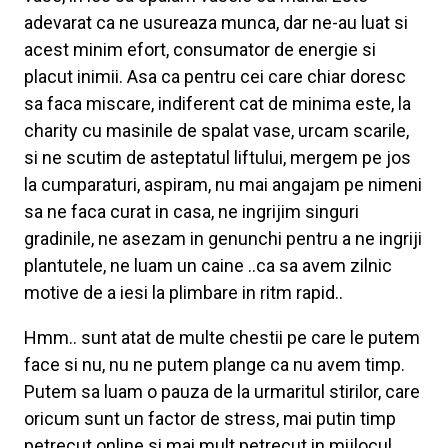
adevarat ca ne usureaza munca, dar ne-au luat si
acest minim efort, consumator de energie si
placut inimii. Asa ca pentru cei care chiar doresc
sa faca miscare, indiferent cat de minima este, la
charity cu masinile de spalat vase, urcam scarile,
si ne scutim de asteptatul liftului, mergem pe jos
la cumparaturi, aspiram, nu mai angajam pe nimeni
sa ne faca curat in casa, ne ingrijim singuri
gradinile, ne asezam in genunchi pentru a ne ingriji
plantutele, ne luam un caine ..ca sa avem zilnic
motive de a iesi la plimbare in ritm rapid..
Hmm.. sunt atat de multe chestii pe care le putem
face si nu, nu ne putem plange ca nu avem timp.
Putem sa luam o pauza de la urmaritul stirilor, care
oricum sunt un factor de stress, mai putin timp
petrecut online si mai mult petrecut in mijlocul