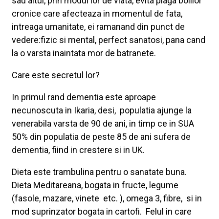
sau altul, prin modul lor de viata, evita plaga bolilor
cronice care afecteaza in momentul de fata,
intreaga umanitate, ei ramanand din punct de
vedere:fizic si mental, perfect sanatosi, pana cand
la o varsta inaintata mor de batranete.
Care este secretul lor?
In primul rand dementia este aproape
necunoscuta in Ikaria, desi, populatia ajunge la
venerabila varsta de 90 de ani, in timp ce in SUA
50% din populatia de peste 85 de ani sufera de
dementia, fiind in crestere si in UK.
Dieta este trambulina pentru o sanatate buna.
Dieta Meditareana, bogata in fructe, legume
(fasole, mazare, vinete etc. ), omega 3, fibre, si in
mod suprinzator bogata in cartofi. Felul in care