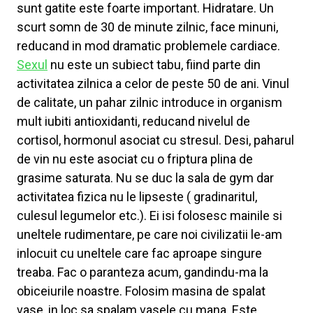
sunt gatite este foarte important. Hidratare. Un
scurt somn de 30 de minute zilnic, face minuni,
reducand in mod dramatic problemele cardiace.
Sexul
nu este un subiect tabu, fiind parte din
activitatea zilnica a celor de peste 50 de ani. Vinul
de calitate, un pahar zilnic introduce in organism
mult iubiti antioxidanti, reducand nivelul de
cortisol, hormonul asociat cu stresul. Desi, paharul
de vin nu este asociat cu o friptura plina de
grasime saturata. Nu se duc la sala de gym dar
activitatea fizica nu le lipseste ( gradinaritul,
culesul legumelor etc.). Ei isi folosesc mainile si
uneltele rudimentare, pe care noi civilizatii le-am
inlocuit cu uneltele care fac aproape singure
treaba. Fac o paranteza acum, gandindu-ma la
obiceiurile noastre. Folosim masina de spalat
vase, in loc sa spalam vasele cu mana. Este