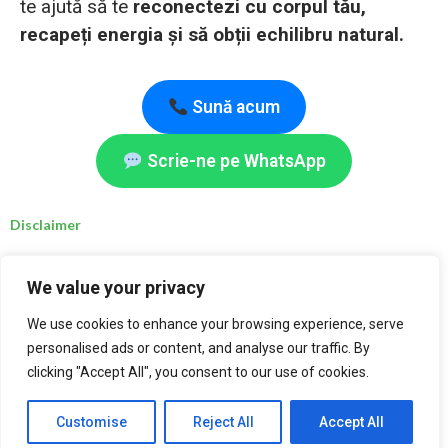
te ajută să te
reconectezi cu corpul tău,
recapeți energia și să obții echilibru natural.
Sună acum
Scrie-ne pe WhatsApp
Disclaimer
Deși nutrienții și schimbările alimentare menționate pe acest site sunt considerate sigure,
We value your privacy
persoanele care se confruntă cu afecțiuni medicale specifice sunt sfătuite să consulte un
nutriționist clinic înregistrat, un nutriționist calificat, un medic sau un alt specialist în
sănătate autorizat.
We use cookies to enhance your browsing experience, serve
Recomandările prezentate pe acest site, care promovează o abordare holistică și nutriția
personalised ads or content, and analyse our traffic. By
pentru un stil de viață sănătos, au scop exclusiv educativ și informativ și nu trebuie
clicking "Accept All", you consent to our use of cookies.
interpretate ca sfaturi medicale. Nu ne asumăm responsabilitatea pentru deciziile
cititorilor care aleg să urmeze recomandările pe cont propriu.
Toate suplimentele alimentare trebuie păstrate departe de accesul sugarilor și copiilor
Customise
Reject All
Accept All
mici.