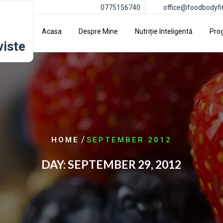
0775156740
office@foodbodyfi
Acasa
Despre Mine
Nutriție Inteligentă
Pro
viste
/
HOME
SEPTEMBER 2012
DAY:
SEPTEMBER 29, 2012