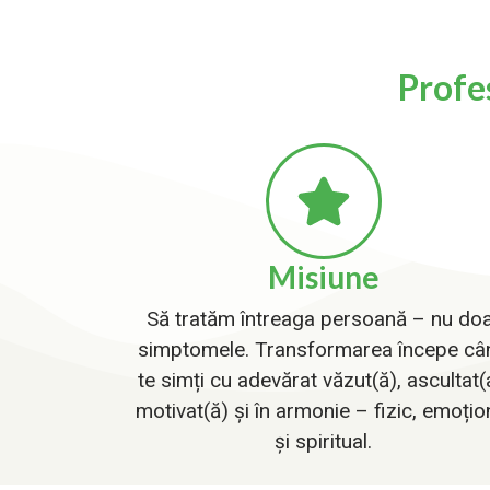
Profe
Misiune
Să tratăm întreaga persoană – nu do
simptomele. Transformarea începe câ
te simți cu adevărat văzut(ă), ascultat(
motivat(ă) și în armonie – fizic, emoțio
și spiritual.