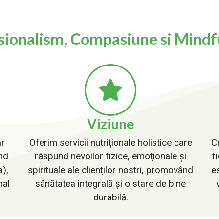
sionalism, Compasiune si Mindf
Viziune
ar
Oferim servicii nutriționale holistice care
C
nd
răspund nevoilor fizice, emoționale și
f
a),
spirituale ale clienților noștri, promovând
es
nal
sănătatea integrală și o stare de bine
durabilă.